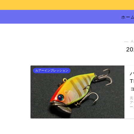
ホー
― A
2
ルアーインプレッション
元
ア
ー