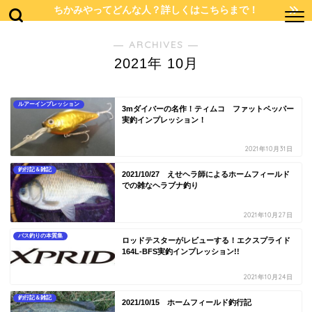
ちかみやってどんな人？詳しくはこちらまで！
― ARCHIVES ―
2021年 10月
ルアーインプレッション
3mダイバーの名作！ティムコ ファットペッパー
実釣インプレッション！
2021年10月31日
釣行記＆雑記
2021/10/27 えせヘラ師によるホームフィールド
での雑なヘラブナ釣り
2021年10月27日
バス釣りの本質集
ロッドテスターがレビューする！エクスプライド
164L-BFS実釣インプレッション!!
2021年10月24日
釣行記＆雑記
2021/10/15 ホームフィールド釣行記