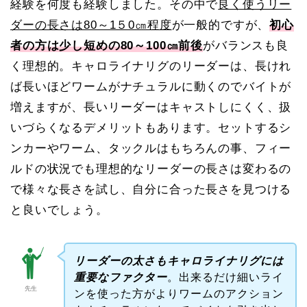
経験を何度も経験しました。その中で
良く使うリー
ダーの長さは80～1５0㎝程度
が一般的ですが、
初心
者の方は少し短めの80～100㎝前後
がバランスも良
く理想的。キャロライナリグのリーダーは、長けれ
ば長いほどワームがナチュラルに動くのでバイトが
増えますが、長いリーダーはキャストしにくく、扱
いづらくなるデメリットもあります。セットするシ
ンカーやワーム、タックルはもちろんの事、フィー
ルドの状況でも理想的なリーダーの長さは変わるの
で様々な長さを試し、自分に合った長さを見つける
と良いでしょう。
リーダーの太さもキャロライナリグには
重要なファクター
。出来るだけ細いライ
先生
ンを使った方がよりワームのアクション