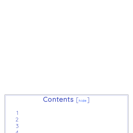
Contents
[
]
hide