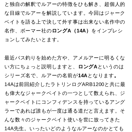
と独自の解釈でルアーの特徴をひも解き、超個人的
な目線でルアーを解説しています。今回はジャーク
ベイトを語る上で決して外す事は出来ない名作中の
名作、ボーマー社の
ロングA（14A）
をインプレシ
ョンしてみたいとます。
最近バス釣りを始めた方や、アメルアーに明るくな
い方にちょっと説明しますと、
ロングA
というのは
シリーズ名で、ルアーの名前が
14A
となります
。
14Aは前回紹介したラトリンログARB1200と共に最
も偉大なジャークベイトの一つとして数えられ、ジ
ャークベイトにコンフィデンスを持っているアング
ラーであれば誰もが一度は通る道だと言えます。そ
んな数々のジャークベイト使いを世に放ってきた
14A先生。いったいどのようなルアーなのかとても