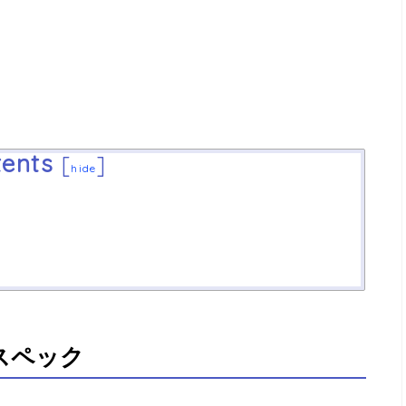
ents
[
]
hide
スペック