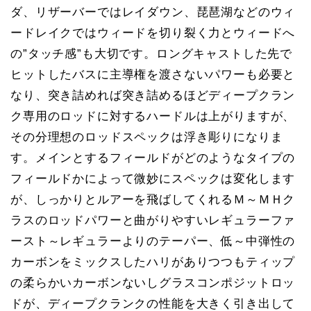
ダ、リザーバーではレイダウン、琵琶湖などのウィ
ードレイクではウィードを切り裂く力とウィードへ
の”タッチ感”も大切です。ロングキャストした先で
ヒットしたバスに主導権を渡さないパワーも必要と
なり、突き詰めれば突き詰めるほどディープクラン
ク専用のロッドに対するハードルは上がりますが、
その分理想のロッドスペックは浮き彫りになりま
す。メインとするフィールドがどのようなタイプの
フィールドかによって微妙にスペックは変化します
が、しっかりとルアーを飛ばしてくれるＭ～ＭＨク
ラスのロッドパワーと曲がりやすいレギュラーファ
ースト～レギュラーよりのテーパー、低～中弾性の
カーボンをミックスしたハリがありつつもティップ
の柔らかいカーボンないしグラスコンポジットロッ
ドが、ディープクランクの性能を大きく引き出して